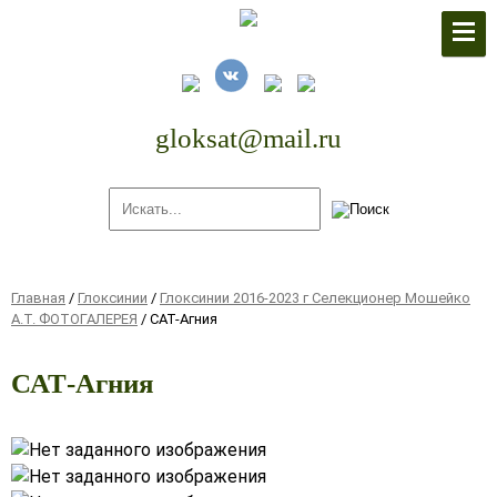
По поводу заявок писать на
почту:
gloksat@mail.ru
gloksat@mail.ru
Главная
/
Глоксинии
/
Глоксинии 2016-2023 г Селекционер Мошейко
А.Т. ФОТОГАЛЕРЕЯ
/
САТ-Агния
САТ-Агния