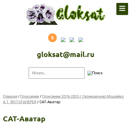
По поводу заявок писать на
почту:
gloksat@mail.ru
gloksat@mail.ru
Главная
/
Глоксинии
/
Глоксинии 2016-2023 г Селекционер Мошейко
А.Т. ФОТОГАЛЕРЕЯ
/
САТ-Аватар
САТ-Аватар