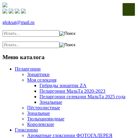
gloksat@mail.ru
Меню каталога
Пеларгонии
Зонартики
Моя селекция
Гибриды зонартик ZA
Пеларгонии МальТа 2020-2023
Пеларгонии селекции МальТа 2025 года
Зональные
Пёстролистные
Зональные
Тюльпановидные
Королевские
Глоксинии
Ароматные глоксинии ФОТОГАЛЕРЕЯ