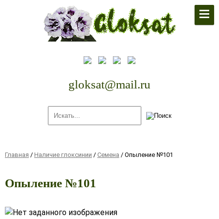
По поводу заявок писать на
почту:
gloksat@mail.ru
gloksat@mail.ru
Главная
/
Наличие глоксинии
/
Семена
/
Опыление №101
Опыление №101