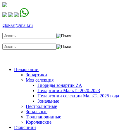
gloksat@mail.ru
Главная
Каталог
Блог цветовода
Мои полезные видео
Пеларгонии
Зонартики
Моя селекция
Гибриды зонартик ZA
Пеларгонии МальТа 2020-2023
Пеларгонии селекции МальТа 2025 года
Зональные
Пёстролистные
Зональные
Тюльпановидные
Королевские
Глоксинии