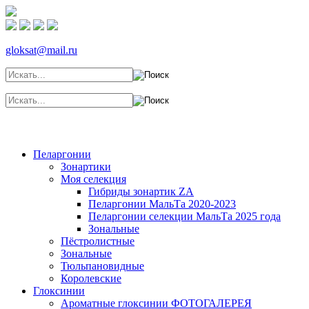
gloksat@mail.ru
Главная
Каталог
Блог цветовода
Мои полезные видео
Пеларгонии
Зонартики
Моя селекция
Гибриды зонартик ZA
Пеларгонии МальТа 2020-2023
Пеларгонии селекции МальТа 2025 года
Зональные
Пёстролистные
Зональные
Тюльпановидные
Королевские
Глоксинии
Ароматные глоксинии ФОТОГАЛЕРЕЯ