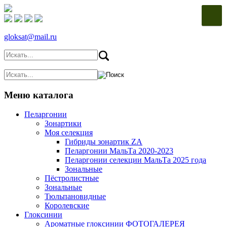
gloksat@mail.ru
Меню каталога
Пеларгонии
Зонартики
Моя селекция
Гибриды зонартик ZA
Пеларгонии МальТа 2020-2023
Пеларгонии селекции МальТа 2025 года
Зональные
Пёстролистные
Зональные
Тюльпановидные
Королевские
Глоксинии
Ароматные глоксинии ФОТОГАЛЕРЕЯ