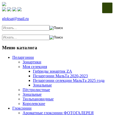
gloksat@mail.ru
Меню каталога
Пеларгонии
Зонартики
Моя селекция
Гибриды зонартик ZA
Пеларгонии МальТа 2020-2023
Пеларгонии селекции МальТа 2025 года
Зональные
Пёстролистные
Зональные
Тюльпановидные
Королевские
Глоксинии
Ароматные глоксинии ФОТОГАЛЕРЕЯ