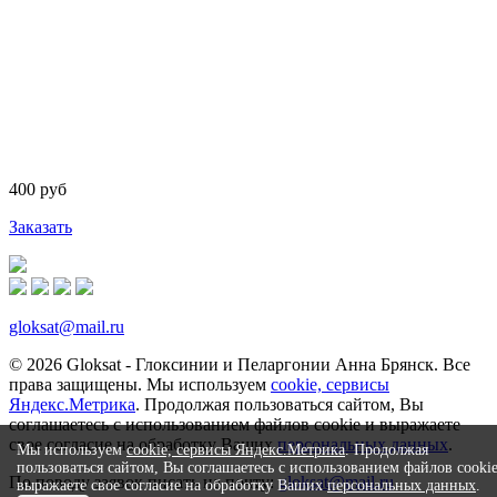
400 руб
Заказать
gloksat@mail.ru
© 2026 Gloksat - Глоксинии и Пеларгонии Анна Брянск. Все
права защищены. Мы используем
cookie, сервисы
Яндекс.Метрика
. Продолжая пользоваться сайтом, Вы
соглашаетесь с использованием файлов cookie и выражаете
свое согласие на обработку Ваших
персональных данных
.
Мы используем
cookie, сервисы Яндекс.Метрика
. Продолжая
пользоваться сайтом, Вы соглашаетесь с использованием файлов cooki
По поводу заявок писать на почту:
gloksat@mail.ru
выражаете свое согласие на обработку Ваших
персональных данных
.