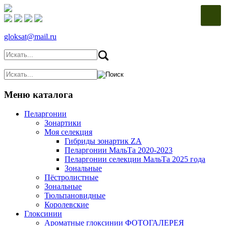
gloksat@mail.ru
Меню каталога
Пеларгонии
Зонартики
Моя селекция
Гибриды зонартик ZA
Пеларгонии МальТа 2020-2023
Пеларгонии селекции МальТа 2025 года
Зональные
Пёстролистные
Зональные
Тюльпановидные
Королевские
Глоксинии
Ароматные глоксинии ФОТОГАЛЕРЕЯ