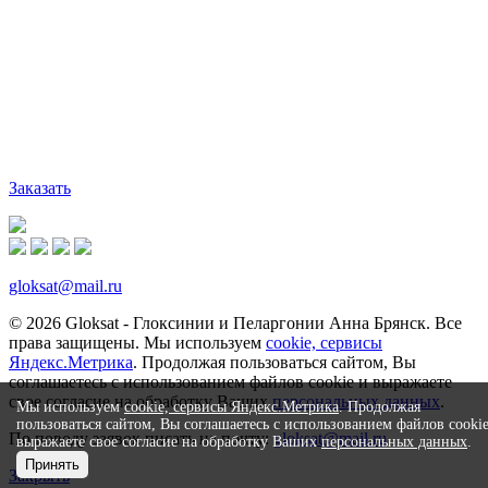
Заказать
gloksat@mail.ru
© 2026 Gloksat - Глоксинии и Пеларгонии Анна Брянск. Все
права защищены. Мы используем
cookie, сервисы
Яндекс.Метрика
. Продолжая пользоваться сайтом, Вы
соглашаетесь с использованием файлов cookie и выражаете
свое согласие на обработку Ваших
персональных данных
.
Мы используем
cookie, сервисы Яндекс.Метрика
. Продолжая
пользоваться сайтом, Вы соглашаетесь с использованием файлов cooki
По поводу заявок писать на почту:
gloksat@mail.ru
выражаете свое согласие на обработку Ваших
персональных данных
.
Принять
Закрыть