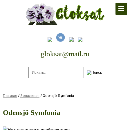
По поводу заявок писать на
почту:
gloksat@mail.ru
gloksat@mail.ru
Главная
/
Зональная
/
Odensjö Symfonia
Odensjö Symfonia